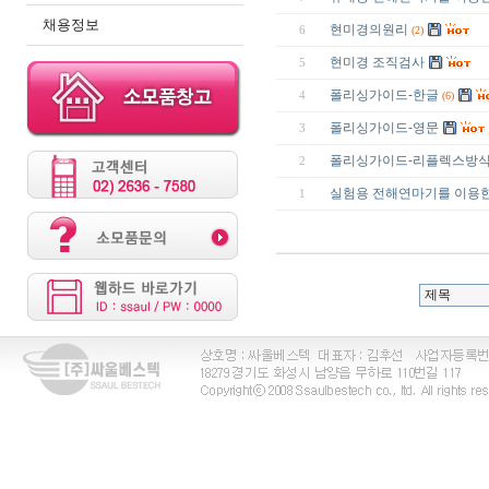
채용정보
현미경의원리
6
(2)
현미경 조직검사
5
폴리싱가이드-한글
4
(6)
폴리싱가이드-영문
3
폴리싱가이드-리플렉스방
2
실험용 전해연마기를 이용
1