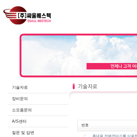
기술자료
장비문의
소모품문의
A/S센터
번호
질문 및 답변
휴대용 전해연마기를 이용
7