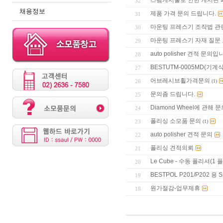
스팸게시물로 인한 게시판 
32
채용정보
제품 가격 문의 드립니다.
31
마운팅 프레스기 조작법 관
30
마운팅 프레스기 자재 질문
29
auto polisher 견적 문의입
28
BESTUTM-0005MD(
27
어브레시브휠가격문의
26
(1)
문의좀 드립니다.
25
Diamond Wheel에 관해 
24
폴리싱 소모품 문의
23
(1)
auto polisher 견적 문의
22
폴리싱 견적의뢰
21
Le Cube - 수동 폴리셔(
20
BESTPOL P201/P202 용
19
원가절감-업무제휴
18