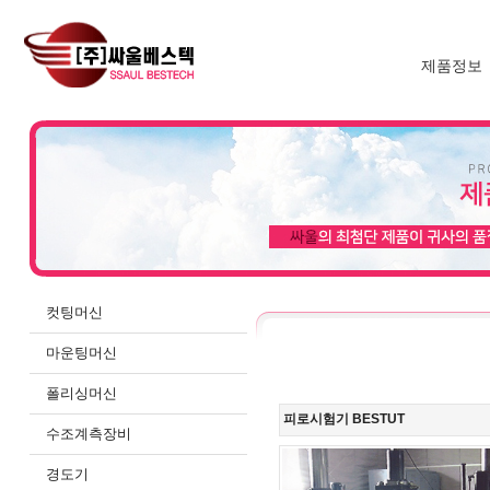
제품정보
컷팅머신
마운팅머신
폴리싱머신
피로시험기 BESTUT
수조계측장비
경도기